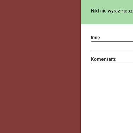
Nikt nie wyraził je
Imię
Komentarz