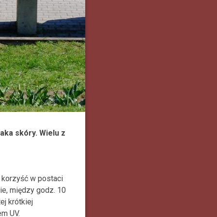
ka skóry. Wielu z
 korzyść w postaci
ie, między godz. 10
j krótkiej
em UV.