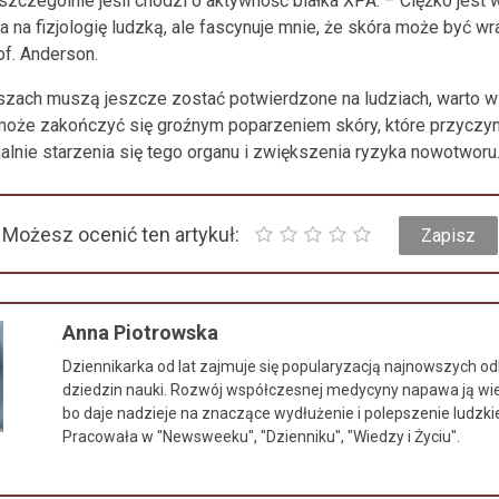
szczególnie jeśli chodzi o aktywność białka XPA. – Ciężko jes
a na fizjologię ludzką, ale fascynuje mnie, że skóra może być wr
f. Anderson.
zach muszą jeszcze zostać potwierdzone na ludziach, warto w
może zakończyć się groźnym poparzeniem skóry, które przyczyn
lnie starzenia się tego organu i zwiększenia ryzyka nowotworu
Możesz ocenić ten artykuł:
Anna Piotrowska
Dziennikarka od lat zajmuje się popularyzacją najnowszych od
dziedzin nauki. Rozwój współczesnej medycyny napawa ją w
bo daje nadzieje na znaczące wydłużenie i polepszenie ludzkie
Pracowała w "Newsweeku", "Dzienniku", "Wiedzy i Życiu".