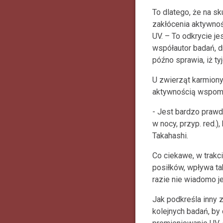
To dlatego, że na s
zakłócenia aktywno
UV. – To odkrycie j
współautor badań, dr
późno sprawia, iż ty
U zwierząt karmiony
aktywnością wspomn
- Jest bardzo prawdo
w nocy, przyp. red.)
Takahashi.
Co ciekawe, w trak
posiłków, wpływa ta
razie nie wiadomo j
Jak podkreśla inny z
kolejnych badań, by