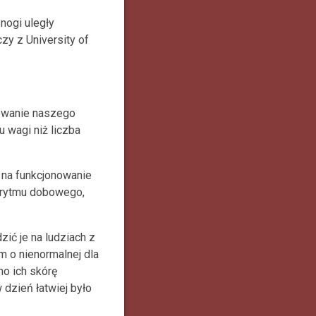
nogi uległy
zy z University of
nowanie naszego
u wagi niż liczba
a na funkcjonowanie
e rytmu dobowego,
ić je na ludziach z
 o nienormalnej dla
no ich skórę
 dzień łatwiej było