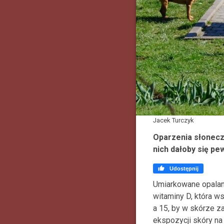
Jacek Turczyk
Oparzenia słonecz
nich dałoby się pe

Udostępnij
Umiarkowane opalan
witaminy D, która w
a 15, by w skórze za
ekspozycji skóry na