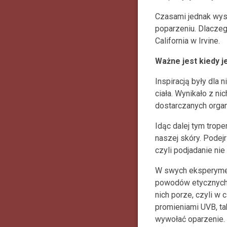
Czasami jednak wyst
poparzeniu. Dlaczeg
California w Irvine.
Ważne jest kiedy j
Inspiracją były dla
ciała. Wynikało z ni
dostarczanych organ
Idąc dalej tym trop
naszej skóry. Podej
czyli podjadanie nie
W swych eksperymen
powodów etycznych. 
nich porze, czyli w
promieniami UVB, tak
wywołać oparzenie.