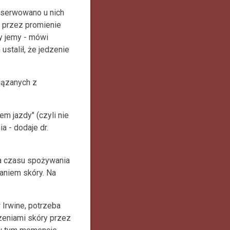
bserwowano u nich
 przez promienie
dy jemy - mówi
ustalił, że jedzenie
iązanych z
m jazdy" (czyli nie
a - dodaje dr.
na czasu spożywania
aniem skóry. Na
 Irwine, potrzeba
zeniami skóry przez