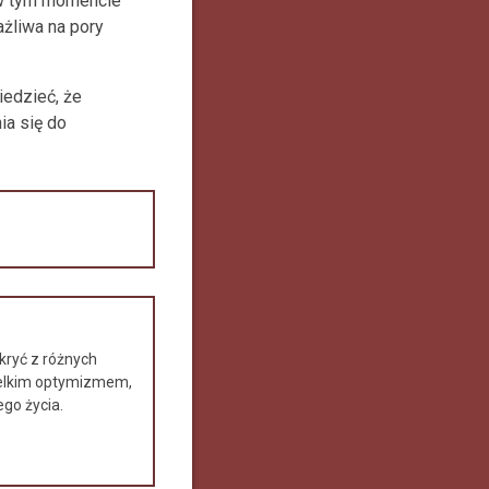
t w tym momencie
ażliwa na pory
iedzieć, że
ia się do
.
kryć z różnych
ielkim optymizmem,
go życia.