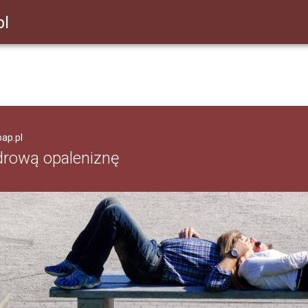
pl
pap.pl
drową opaleniznę