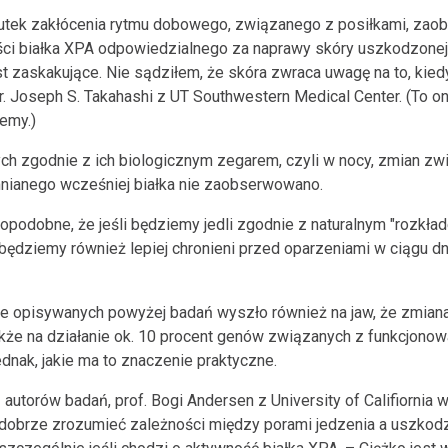
kutek zakłócenia rytmu dobowego, związanego z posiłkami, zao
ści białka XPA odpowiedzialnego za naprawy skóry uszkodzonej
est zaskakujące. Nie sądziłem, że skóra zwraca uwagę na to, kie
. Joseph S. Takahashi z UT Southwestern Medical Center. (To on 
jemy.)
ch zgodnie z ich biologicznym zegarem, czyli w nocy, zmian zw
ianego wcześniej białka nie zaobserwowano.
podobne, że jeśli będziemy jedli zgodnie z naturalnym "rozkłade
, będziemy również lepiej chronieni przed oparzeniami w ciągu dni
cie opisywanych powyżej badań wyszło również na jaw, że zmia
kże na działanie ok. 10 procent genów związanych z funkcjonow
ednak, jakie ma to znaczenie praktyczne.
 autorów badań, prof. Bogi Andersen z University of Califiornia w
 dobrze zrozumieć zależności między porami jedzenia a uszkod