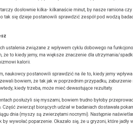
arczy dosłownie kilka- kilkanaście minut, by nasze ramiona czy 
o tak się dzieje postanowili sprawdzić zespół pod wodzą badac
esz
 nich ustalenia związane z wpływem cyklu dobowego na funkcjo
ch, że to kiedy jemy, ma większe znaczenie dla utrzymania/spadk
izmowi kalorii.
em, naukowcy postanowili sprawdzić na ile to, kiedy jemy wpływ
rzewali bowiem, że tak jak w poprzednim przypadku, zaburzeni
 wtedy, kiedy trzeba, może mieć dewastujące rezultaty.
tach posłużyli się myszami, bowiem trudno byłoby przeprowadz
Część zwierząt biorących udział w badaniach dostawała pokarm
 ciągu dnia (myszy są zwierzętami nocnymi). Następnie naświetla
 by wywołać poparzenie. Okazało się, że u gryzoni, które jadły w