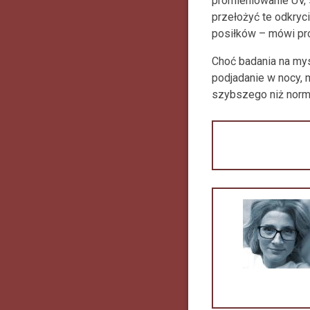
promieniowanie UV, 
przełożyć te odkryci
posiłków – mówi pro
Choć badania na mys
podjadanie w nocy, 
szybszego niż norma