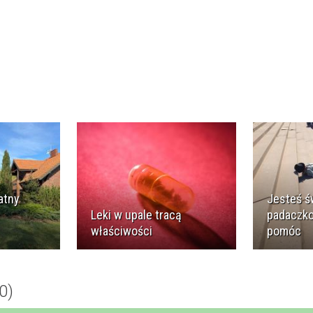
atny
Jesteś ś
Leki w upale tracą
padaczk
właściwości
pomóc
0)