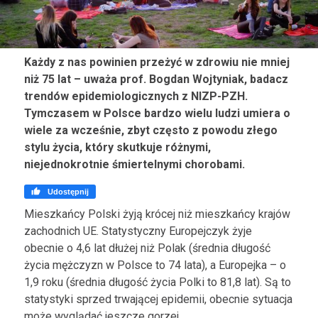
Każdy z nas powinien przeżyć w zdrowiu nie mniej
niż 75 lat – uważa prof. Bogdan Wojtyniak, badacz
trendów epidemiologicznych z NIZP-PZH.
Tymczasem w Polsce bardzo wielu ludzi umiera o
wiele za wcześnie, zbyt często z powodu złego
stylu życia, który skutkuje różnymi,
niejednokrotnie śmiertelnymi chorobami.

Udostępnij
Mieszkańcy Polski żyją krócej niż mieszkańcy krajów
zachodnich UE. Statystyczny Europejczyk żyje
obecnie o 4,6 lat dłużej niż Polak (średnia długość
życia mężczyzn w Polsce to 74 lata), a Europejka – o
1,9 roku (średnia długość życia Polki to 81,8 lat). Są to
statystyki sprzed trwającej epidemii, obecnie sytuacja
może wyglądać jeszcze gorzej.