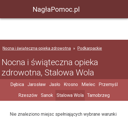
NagłaPomoc.pl
Nocna i świąteczna opieka zdrowotna
Podkarpackie
Nocna i świąteczna opieka
zdrowotna, Stalowa Wola
Dębica
Jarosław
Jasło
Krosno
Mielec
Przemyśl
Rzeszów
Sanok
Stalowa Wola
Tarnobrzeg
Nie znaleziono miejsc spełniających wybrane warunki