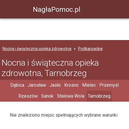
NagłaPomoc.pl
Nocna i świąteczna opieka zdrowotna
Podkarpackie
Nocna i świąteczna opieka
zdrowotna, Tarnobrzeg
Dębica
Jarosław
Jasło
Krosno
Mielec
Przemyśl
Rzeszów
Sanok
Stalowa Wola
Tarnobrzeg
Nie znaleziono miejsc spełniających wybrane warunki